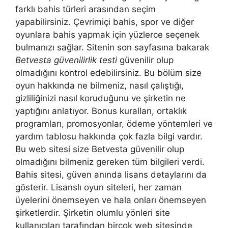
farklı bahis türleri arasından seçim
yapabilirsiniz. Çevrimiçi bahis, spor ve diğer
oyunlara bahis yapmak için yüzlerce seçenek
bulmanızı sağlar. Sitenin son sayfasına bakarak
Betvesta güvenilirlik testi
güvenilir olup
olmadığını kontrol edebilirsiniz. Bu bölüm size
oyun hakkında ne bilmeniz, nasıl çalıştığı,
gizliliğinizi nasıl koruduğunu ve şirketin ne
yaptığını anlatıyor. Bonus kuralları, ortaklık
programları, promosyonlar, ödeme yöntemleri ve
yardım tablosu hakkında çok fazla bilgi vardır.
Bu web sitesi size Betvesta güvenilir olup
olmadığını bilmeniz gereken tüm bilgileri verdi.
Bahis sitesi, güven anında lisans detaylarını da
gösterir. Lisanslı oyun siteleri, her zaman
üyelerini önemseyen ve hala onları önemseyen
şirketlerdir. Şirketin olumlu yönleri site
kullanıcıları tarafından birçok web sitesinde