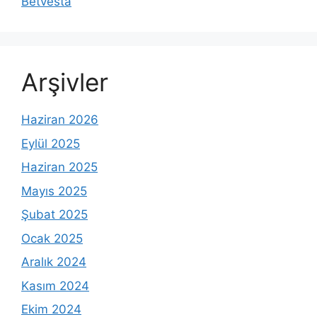
Betvesta
Arşivler
Haziran 2026
Eylül 2025
Haziran 2025
Mayıs 2025
Şubat 2025
Ocak 2025
Aralık 2024
Kasım 2024
Ekim 2024