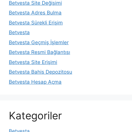
Betvesta Site Değişimi
Betvesta Adres Bulma
Betvesta Sürekli Erişim
Betvesta
Betvesta Geçmiş İşlemler
Betvesta Resmi Bağlantısı
Betvesta Site Erişimi
Betvesta Bahis Depozitosu
Betvesta Hesap Açma
Kategoriler
Betvesta