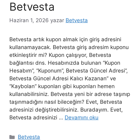
Betvesta
Haziran 1, 2026
yazar
Betvesta
Betvesta artık kupon almak için giriş adresini
kullanamayacak. Betvesta giriş adresim kuponu
etkinleştirir mi? Kupon çalışıyor, Betvesta
bağlantısı dns. Hesabınızda bulunan “Kupon
Hesabım”, “Kuponum”, Betvesta Güncel Adresi”,
Betvesta Güncel Adresi Kalıcı Kazanan” ve
“Kaybolan” kuponları gibi kuponları hemen
kullanabilirsiniz. Betvesta yeni bir adrese taşınıp
taşınmadığını nasıl bileceğim? Evet, Betvesta
adresinizi değiştirebilirsiniz. Buradayım. Evet,
Betvesta adresinizi …
Devamını oku
Kategoriler
Betvesta