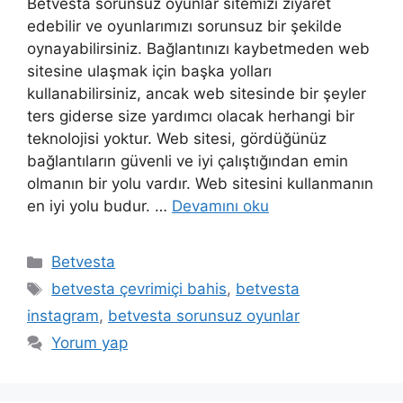
Betvesta sorunsuz oyunlar sitemizi ziyaret
edebilir ve oyunlarımızı sorunsuz bir şekilde
oynayabilirsiniz. Bağlantınızı kaybetmeden web
sitesine ulaşmak için başka yolları
kullanabilirsiniz, ancak web sitesinde bir şeyler
ters giderse size yardımcı olacak herhangi bir
teknolojisi yoktur. Web sitesi, gördüğünüz
bağlantıların güvenli ve iyi çalıştığından emin
olmanın bir yolu vardır. Web sitesini kullanmanın
en iyi yolu budur. …
Devamını oku
Kategoriler
Betvesta
Etiketler
betvesta çevrimiçi bahis
,
betvesta
instagram
,
betvesta sorunsuz oyunlar
Yorum yap