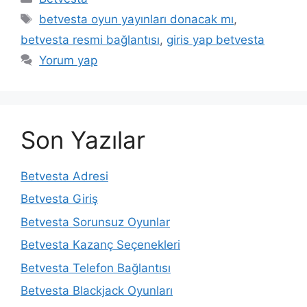
Etiketler
betvesta oyun yayınları donacak mı
,
betvesta resmi bağlantısı
,
giris yap betvesta
Yorum yap
Son Yazılar
Betvesta Adresi
Betvesta Giriş
Betvesta Sorunsuz Oyunlar
Betvesta Kazanç Seçenekleri
Betvesta Telefon Bağlantısı
Betvesta Blackjack Oyunları