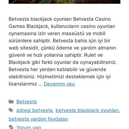
Betvesta blackjack oyunları Betvesta Casino
Games Blackjack, kullanıcıların casino oyunları
oynamasına izin veren masaüstü ve mobil
sürümlere sahiptir. Betvesta bahis için iyi bir
web sitesidir, çünkü ödeme ve yardım almanın
güvenli ve hızlı yollarına sahiptir. Rulet ve
Blackjack gibi farklı oyunlar da oynayabilirsiniz.
Betvesta her yerden katılabilir ve güvende
olabilirsiniz. Hizmetimizi desteklemek için iyi
lisanslarımız …
Devamını oku
Kategoriler
Betvesta
Etiketler
adresi betvesta
,
betvesta blackjack oyunları
,
betvesta yardım faydaları
Yorum yap