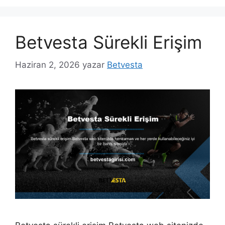
Betvesta Sürekli Erişim
Haziran 2, 2026
yazar
Betvesta