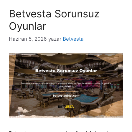
Betvesta Sorunsuz
Oyunlar
Haziran 5, 2026
yazar
Betvesta