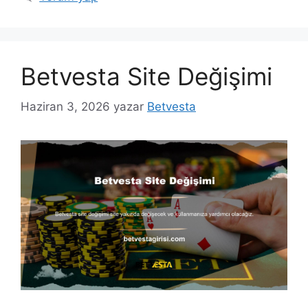
Betvesta Site Değişimi
Haziran 3, 2026
yazar
Betvesta