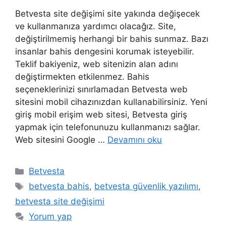
Betvesta site değişimi site yakında değişecek
ve kullanmanıza yardımcı olacağız. Site,
değiştirilmemiş herhangi bir bahis sunmaz. Bazı
insanlar bahis dengesini korumak isteyebilir.
Teklif bakiyeniz, web sitenizin alan adını
değiştirmekten etkilenmez. Bahis
seçeneklerinizi sınırlamadan Betvesta web
sitesini mobil cihazınızdan kullanabilirsiniz. Yeni
giriş mobil erişim web sitesi, Betvesta giriş
yapmak için telefonunuzu kullanmanızı sağlar.
Web sitesini Google …
Devamını oku
Kategoriler
Betvesta
Etiketler
betvesta bahis
,
betvesta güvenlik yazılımı
,
betvesta site değişimi
Yorum yap