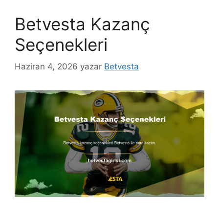
Betvesta Kazanç
Seçenekleri
Haziran 4, 2026
yazar
Betvesta