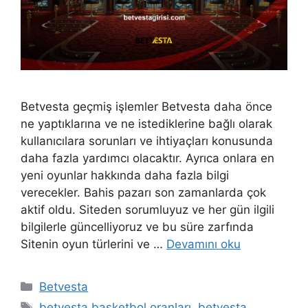
Betvesta geçmiş işlemler Betvesta daha önce
ne yaptıklarına ve ne istediklerine bağlı olarak
kullanıcılara sorunları ve ihtiyaçları konusunda
daha fazla yardımcı olacaktır. Ayrıca onlara en
yeni oyunlar hakkında daha fazla bilgi
verecekler. Bahis pazarı son zamanlarda çok
aktif oldu. Siteden sorumluyuz ve her gün ilgili
bilgilerle güncelliyoruz ve bu süre zarfında
Sitenin oyun türlerini ve …
Devamını oku
Kategoriler
Betvesta
Etiketler
betvesta basketbol oranları
,
betvesta