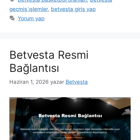
geçmiş i̇şlemler
,
betvesta giris yap
Yorum yap
Betvesta Resmi
Bağlantısı
Haziran 1, 2026
yazar
Betvesta