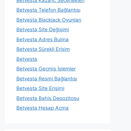
Betvesta Kazanç Seçenekleri
Betvesta Telefon Bağlantısı
Betvesta Blackjack Oyunları
Betvesta Site Değişimi
Betvesta Adres Bulma
Betvesta Sürekli Erişim
Betvesta
Betvesta Geçmiş İşlemler
Betvesta Resmi Bağlantısı
Betvesta Site Erişimi
Betvesta Bahis Depozitosu
Betvesta Hesap Açma