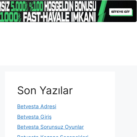
Son Yazılar
Betvesta Adresi
Betvesta Giriş
Betvesta Sorunsuz Oyunlar