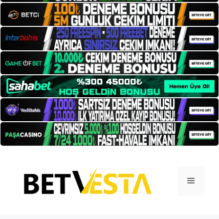
İçeriğe
atla
Menü