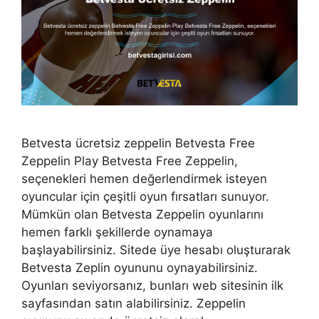
Betvesta ücretsiz zeppelin Betvesta Free
Zeppelin Play Betvesta Free Zeppelin,
seçenekleri hemen değerlendirmek isteyen
oyuncular için çeşitli oyun fırsatları sunuyor.
Mümkün olan Betvesta Zeppelin oyunlarını
hemen farklı şekillerde oynamaya
başlayabilirsiniz. Sitede üye hesabı oluşturarak
Betvesta Zeplin oyununu oynayabilirsiniz.
Oyunları seviyorsanız, bunları web sitesinin ilk
sayfasından satın alabilirsiniz. Zeppelin