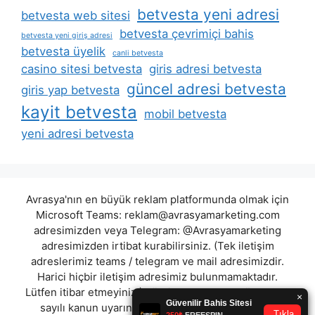
betvesta yeni adresi
betvesta web sitesi
betvesta çevrimiçi bahis
betvesta yeni giriş adresi
betvesta üyelik
canli betvesta
casino sitesi betvesta
giris adresi betvesta
güncel adresi betvesta
giris yap betvesta
kayit betvesta
mobil betvesta
yeni adresi betvesta
Avrasya'nın en büyük reklam platformunda olmak için
Microsoft Teams:
reklam@avrasyamarketing.com
adresimizden veya Telegram: @Avrasyamarketing
adresimizden irtibat kurabilirsiniz. (Tek iletişim
adreslerimiz teams / telegram ve mail adresimizdir.
Harici hiçbir iletişim adresimiz bulunmamaktadır.
Lütfen itibar etmeyiniz.) Türkiye yasalarına göre 7258
sayılı kanun uyarınca yasa dışı bahis oynamanın