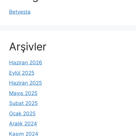
Betvesta
Arşivler
Haziran 2026
Eylül 2025
Haziran 2025
Mayıs 2025
Şubat 2025
Ocak 2025
Aralık 2024
Kasım 2024