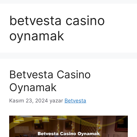
betvesta casino
oynamak
Betvesta Casino
Oynamak
Kasım 23, 2024
yazar
Betvesta