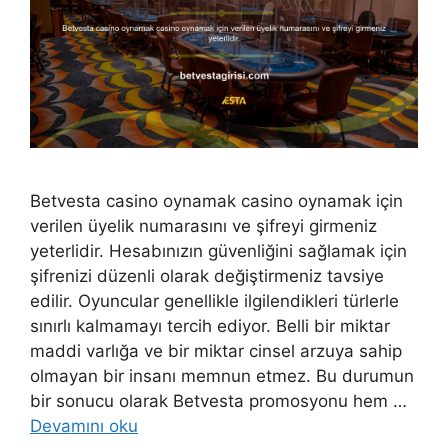
Betvesta casino oynamak casino oynamak için
verilen üyelik numarasını ve şifreyi girmeniz
yeterlidir. Hesabınızın güvenliğini sağlamak için
şifrenizi düzenli olarak değiştirmeniz tavsiye
edilir. Oyuncular genellikle ilgilendikleri türlerle
sınırlı kalmamayı tercih ediyor. Belli bir miktar
maddi varlığa ve bir miktar cinsel arzuya sahip
olmayan bir insanı memnun etmez. Bu durumun
bir sonucu olarak Betvesta promosyonu hem …
Devamını oku