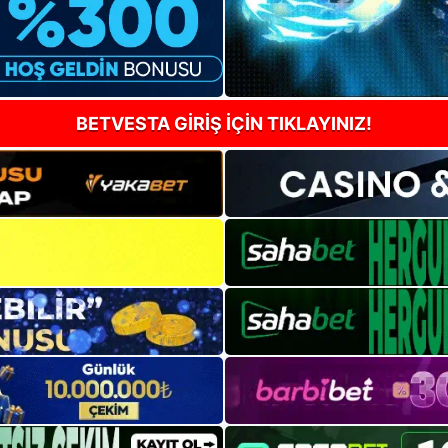
BETVESTA GİRİŞ İÇİN TIKLAYINIZ!