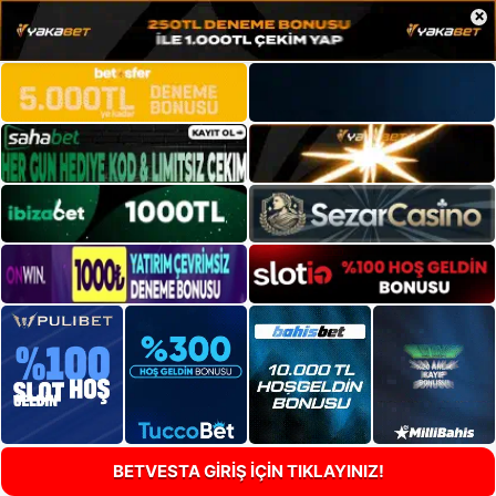
×
BETVESTA GİRİŞ İÇİN TIKLAYINIZ!