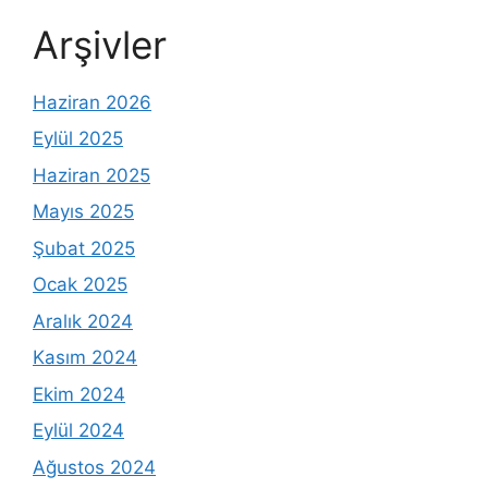
Arşivler
Haziran 2026
Eylül 2025
Haziran 2025
Mayıs 2025
Şubat 2025
Ocak 2025
Aralık 2024
Kasım 2024
Ekim 2024
Eylül 2024
Ağustos 2024