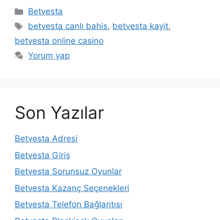
Kategoriler
Betvesta
Etiketler
betvesta canlı bahis
,
betvesta kayit
,
betvesta online casino
Yorum yap
Son Yazılar
Betvesta Adresi
Betvesta Giriş
Betvesta Sorunsuz Oyunlar
Betvesta Kazanç Seçenekleri
Betvesta Telefon Bağlantısı