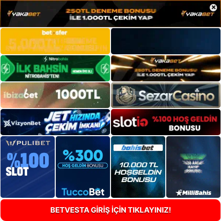
×
BETVESTA GİRİŞ İÇİN TIKLAYINIZ!