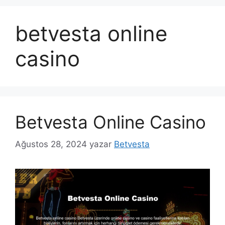
betvesta online
casino
Betvesta Online Casino
Ağustos 28, 2024
yazar
Betvesta