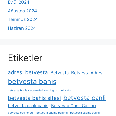
Eylül 2024
Ağustos 2024
Temmuz 2024
Haziran 2024
Etiketler
adresi betvesta
Betvesta
Betvesta Adresi
betvesta bahis
betvesta bahis seçenekleri mobil giriş hakkında
betvesta canli
betvesta bahis sitesi
betvesta canlı bahis
Betvesta Canlı Casino
betvesta casino ağı
betvesta casino bölümü
betvesta casino oyunu