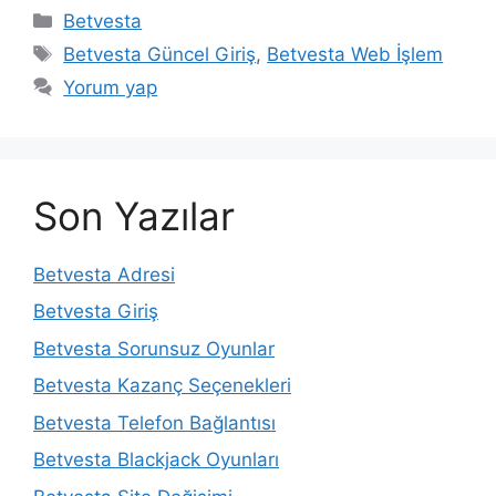
Kategoriler
Betvesta
Etiketler
Betvesta Güncel Giriş
,
Betvesta Web İşlem
Yorum yap
Son Yazılar
Betvesta Adresi
Betvesta Giriş
Betvesta Sorunsuz Oyunlar
Betvesta Kazanç Seçenekleri
Betvesta Telefon Bağlantısı
Betvesta Blackjack Oyunları