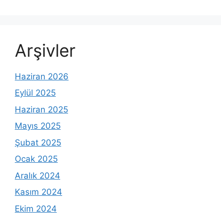
Arşivler
Haziran 2026
Eylül 2025
Haziran 2025
Mayıs 2025
Şubat 2025
Ocak 2025
Aralık 2024
Kasım 2024
Ekim 2024