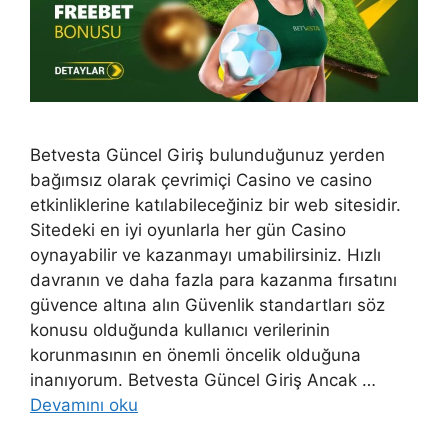
Betvesta Güncel Giriş bulunduğunuz yerden
bağımsız olarak çevrimiçi Casino ve casino
etkinliklerine katılabileceğiniz bir web sitesidir.
Sitedeki en iyi oyunlarla her gün Casino
oynayabilir ve kazanmayı umabilirsiniz. Hızlı
davranın ve daha fazla para kazanma fırsatını
güvence altına alın Güvenlik standartları söz
konusu olduğunda kullanıcı verilerinin
korunmasının en önemli öncelik olduğuna
inanıyorum. Betvesta Güncel Giriş Ancak …
Devamını oku