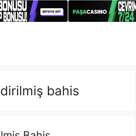
dirilmiş bahis
ilmiş Bahis