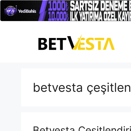
İçeriğe
atla
betvesta çeşitlen
Betvesta Çeşitlendir