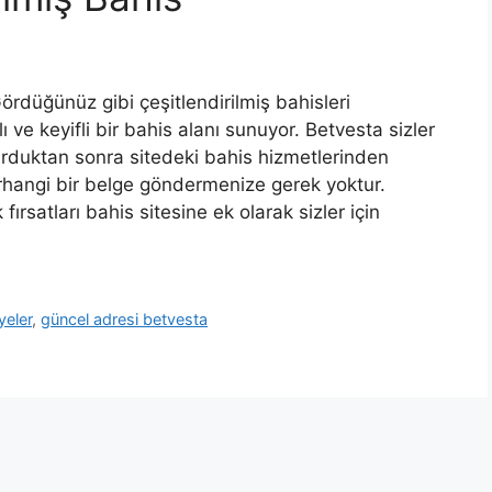
ördüğünüz gibi çeşitlendirilmiş bahisleri
 ve keyifli bir bahis alanı sunuyor. Betvesta sizler
durduktan sonra sitedeki bahis hizmetlerinden
erhangi bir belge göndermenize gerek yoktur.
fırsatları bahis sitesine ek olarak sizler için
yeler
,
güncel adresi betvesta