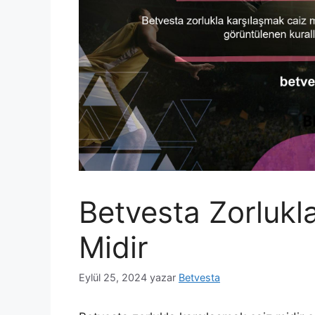
Betvesta Zorlukl
Midir
Eylül 25, 2024
yazar
Betvesta