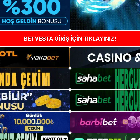
BETVESTA GİRİŞ İÇİN TIKLAYINIZ!