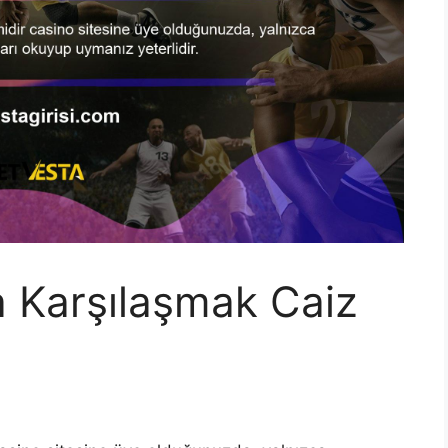
a Karşılaşmak Caiz