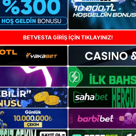
BETVESTA GİRİŞ İÇİN TIKLAYINIZ!