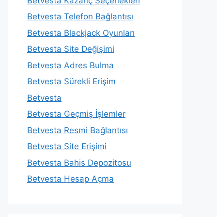
Betvesta Kazanç Seçenekleri
Betvesta Telefon Bağlantısı
Betvesta Blackjack Oyunları
Betvesta Site Değişimi
Betvesta Adres Bulma
Betvesta Sürekli Erişim
Betvesta
Betvesta Geçmiş İşlemler
Betvesta Resmi Bağlantısı
Betvesta Site Erişimi
Betvesta Bahis Depozitosu
Betvesta Hesap Açma