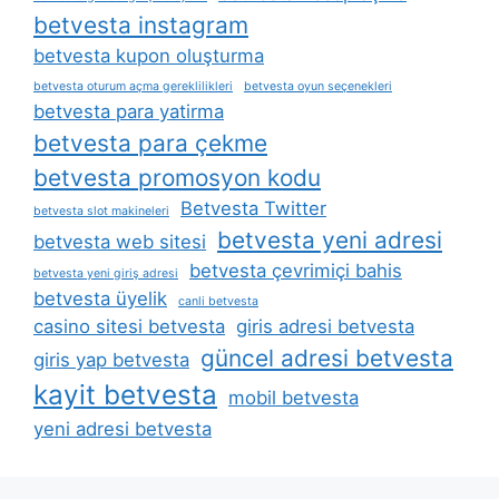
betvesta instagram
betvesta kupon oluşturma
betvesta oturum açma gereklilikleri
betvesta oyun seçenekleri
betvesta para yatirma
betvesta para çekme
betvesta promosyon kodu
Betvesta Twitter
betvesta slot makineleri
betvesta yeni adresi
betvesta web sitesi
betvesta çevrimiçi bahis
betvesta yeni giriş adresi
betvesta üyelik
canli betvesta
casino sitesi betvesta
giris adresi betvesta
güncel adresi betvesta
giris yap betvesta
kayit betvesta
mobil betvesta
yeni adresi betvesta