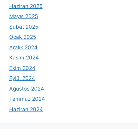
Haziran 2025
Mayıs 2025
Şubat 2025
Ocak 2025
Aralık 2024
Kasım 2024
Ekim 2024
Eylül 2024
Ağustos 2024
Temmuz 2024
Haziran 2024