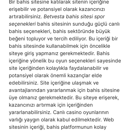
Bir bahis sitesine katılarak sitenin içeriğine
erişebilir ve potansiyel olarak kazancınızı
artırabilirsiniz.
Betvesta bahis sitesi spor
seçenekleri
bahis sitesinin sunduğu güçlü canlı
bahis seçenekleri, bahis sektöründe büyük
beğeni topluyor ve tercih ediliyor. Bu içeriği bir
bahis sitesinde kullanabilmek için öncelikle
siteye giriş yapmanız gerekmektedir. Bahis
içeriğine yönelik bu oyun seçenekleri sayesinde
site içeriğinden kolaylıkla faydalanabilir ve
potansiyel olarak önemli kazançlar elde
edebilirsiniz. Site içeriğine ulaşmak ve
avantajlarından yararlanmak için bahis sitesine
üye olmanız gerekmektedir. Bu siteye erişerek,
kazancınızı artırmak için içeriğinden
yararlanabilirsiniz. Canlı casino oyunlarının
varlığı yaygın olarak kabul edilmektedir. Web
sitesinin içeriği, bahis platformunun kolay