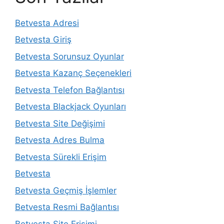
Betvesta Adresi
Betvesta Giriş
Betvesta Sorunsuz Oyunlar
Betvesta Kazanç Seçenekleri
Betvesta Telefon Bağlantısı
Betvesta Blackjack Oyunları
Betvesta Site Değişimi
Betvesta Adres Bulma
Betvesta Sürekli Erişim
Betvesta
Betvesta Geçmiş İşlemler
Betvesta Resmi Bağlantısı
Betvesta Site Erişimi