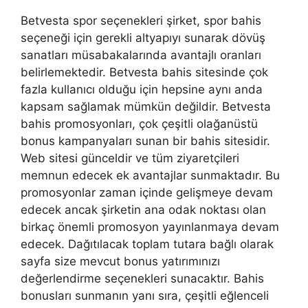
Betvesta spor seçenekleri şirket, spor bahis
seçeneği için gerekli altyapıyı sunarak dövüş
sanatları müsabakalarında avantajlı oranları
belirlemektedir. Betvesta bahis sitesinde çok
fazla kullanıcı olduğu için hepsine aynı anda
kapsam sağlamak mümkün değildir. Betvesta
bahis promosyonları, çok çeşitli olağanüstü
bonus kampanyaları sunan bir bahis sitesidir.
Web sitesi günceldir ve tüm ziyaretçileri
memnun edecek ek avantajlar sunmaktadır. Bu
promosyonlar zaman içinde gelişmeye devam
edecek ancak şirketin ana odak noktası olan
birkaç önemli promosyon yayınlanmaya devam
edecek. Dağıtılacak toplam tutara bağlı olarak
sayfa size mevcut bonus yatırımınızı
değerlendirme seçenekleri sunacaktır. Bahis
bonusları sunmanın yanı sıra, çeşitli eğlenceli