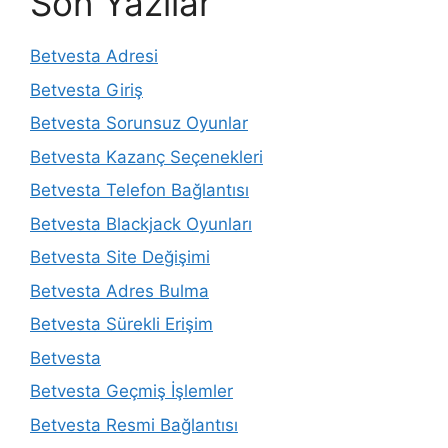
Son Yazılar
Betvesta Adresi
Betvesta Giriş
Betvesta Sorunsuz Oyunlar
Betvesta Kazanç Seçenekleri
Betvesta Telefon Bağlantısı
Betvesta Blackjack Oyunları
Betvesta Site Değişimi
Betvesta Adres Bulma
Betvesta Sürekli Erişim
Betvesta
Betvesta Geçmiş İşlemler
Betvesta Resmi Bağlantısı