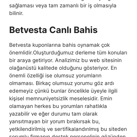
sağlaması veya tam zamanlı bir iş olmasıyla
bilinir.
Betvesta Canlı Bahis
Betvesta kuponlarına bahis oynamak çok
önemlidir.Oluşturduğumuz derleme tüm konuları
bir araya getiriyor. Analizimiz bu web sitesinin
olağanüstü kalitede olduğunu gösteriyor. En
önemli özelliği ise olumsuz yorumların
olmaması. Birkaç olumsuz yorumu göz ardı
edemeyiz çünkü bunlar öncelikle üyeyle ilgili
kişisel memnuniyetsizlik meselesidir. Emin
olamayan herkes bu yorumları rahatlıkla
yazabilir ve eğer durumu tam olarak
yansıtmayan bir yorum bırakırsak bu,
yetkilendirilmiş ve sertifikalandırılmış bu siteden
sorumlu firmanın destek personelinin gözünden