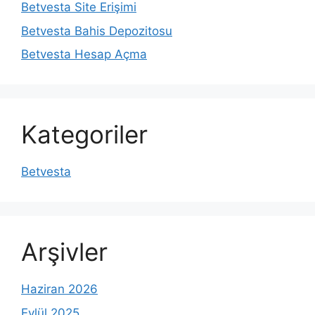
Betvesta Site Erişimi
Betvesta Bahis Depozitosu
Betvesta Hesap Açma
Kategoriler
Betvesta
Arşivler
Haziran 2026
Eylül 2025