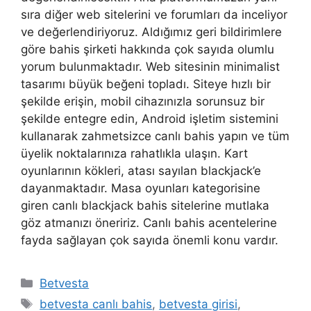
sıra diğer web sitelerini ve forumları da inceliyor
ve değerlendiriyoruz. Aldığımız geri bildirimlere
göre bahis şirketi hakkında çok sayıda olumlu
yorum bulunmaktadır. Web sitesinin minimalist
tasarımı büyük beğeni topladı. Siteye hızlı bir
şekilde erişin, mobil cihazınızla sorunsuz bir
şekilde entegre edin, Android işletim sistemini
kullanarak zahmetsizce canlı bahis yapın ve tüm
üyelik noktalarınıza rahatlıkla ulaşın. Kart
oyunlarının kökleri, atası sayılan blackjack’e
dayanmaktadır. Masa oyunları kategorisine
giren canlı blackjack bahis sitelerine mutlaka
göz atmanızı öneririz. Canlı bahis acentelerine
fayda sağlayan çok sayıda önemli konu vardır.
Kategoriler
Betvesta
Etiketler
betvesta canlı bahis
,
betvesta girisi
,