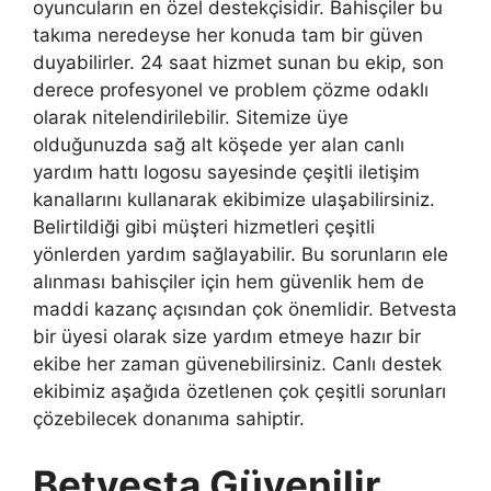
oyuncuların en özel destekçisidir. Bahisçiler bu
takıma neredeyse her konuda tam bir güven
duyabilirler. 24 saat hizmet sunan bu ekip, son
derece profesyonel ve problem çözme odaklı
olarak nitelendirilebilir. Sitemize üye
olduğunuzda sağ alt köşede yer alan canlı
yardım hattı logosu sayesinde çeşitli iletişim
kanallarını kullanarak ekibimize ulaşabilirsiniz.
Belirtildiği gibi müşteri hizmetleri çeşitli
yönlerden yardım sağlayabilir. Bu sorunların ele
alınması bahisçiler için hem güvenlik hem de
maddi kazanç açısından çok önemlidir. Betvesta
bir üyesi olarak size yardım etmeye hazır bir
ekibe her zaman güvenebilirsiniz. Canlı destek
ekibimiz aşağıda özetlenen çok çeşitli sorunları
çözebilecek donanıma sahiptir.
Betvesta Güvenilir