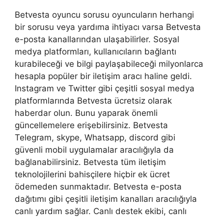
Betvesta oyuncu sorusu oyuncuların herhangi
bir sorusu veya yardıma ihtiyacı varsa Betvesta
e-posta kanallarından ulaşabilirler. Sosyal
medya platformları, kullanıcıların bağlantı
kurabileceği ve bilgi paylaşabileceği milyonlarca
hesapla popüler bir iletişim aracı haline geldi.
Instagram ve Twitter gibi çeşitli sosyal medya
platformlarında Betvesta ücretsiz olarak
haberdar olun. Bunu yaparak önemli
güncellemelere erişebilirsiniz. Betvesta
Telegram, skype, Whatsapp, discord gibi
güvenli mobil uygulamalar aracılığıyla da
bağlanabilirsiniz. Betvesta tüm iletişim
teknolojilerini bahisçilere hiçbir ek ücret
ödemeden sunmaktadır. Betvesta e-posta
dağıtımı gibi çeşitli iletişim kanalları aracılığıyla
canlı yardım sağlar. Canlı destek ekibi, canlı