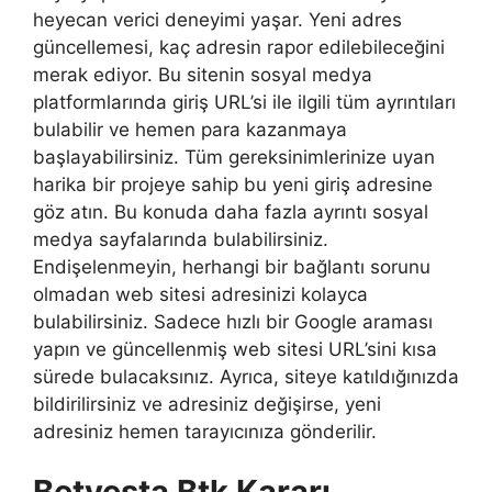
heyecan verici deneyimi yaşar. Yeni adres
güncellemesi, kaç adresin rapor edilebileceğini
merak ediyor. Bu sitenin sosyal medya
platformlarında giriş URL’si ile ilgili tüm ayrıntıları
bulabilir ve hemen para kazanmaya
başlayabilirsiniz. Tüm gereksinimlerinize uyan
harika bir projeye sahip bu yeni giriş adresine
göz atın. Bu konuda daha fazla ayrıntı sosyal
medya sayfalarında bulabilirsiniz.
Endişelenmeyin, herhangi bir bağlantı sorunu
olmadan web sitesi adresinizi kolayca
bulabilirsiniz. Sadece hızlı bir Google araması
yapın ve güncellenmiş web sitesi URL’sini kısa
sürede bulacaksınız. Ayrıca, siteye katıldığınızda
bildirilirsiniz ve adresiniz değişirse, yeni
adresiniz hemen tarayıcınıza gönderilir.
Betvesta Btk Kararı