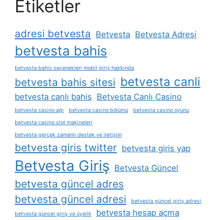
Etiketler
adresi betvesta
Betvesta
Betvesta Adresi
betvesta bahis
betvesta bahis seçenekleri mobil giriş hakkında
betvesta canli
betvesta bahis sitesi
betvesta canlı bahis
Betvesta Canlı Casino
betvesta casino ağı
betvesta casino bölümü
betvesta casino oyunu
betvesta casino slot makineleri
betvesta gerçek zamanlı destek ve i̇letişim
betvesta giris twitter
betvesta giris yap
Betvesta Giriş
Betvesta Güncel
betvesta güncel adres
betvesta güncel adresi
betvesta güncel giriş adresi
betvesta hesap açma
betvesta güncel giriş ve üyelik