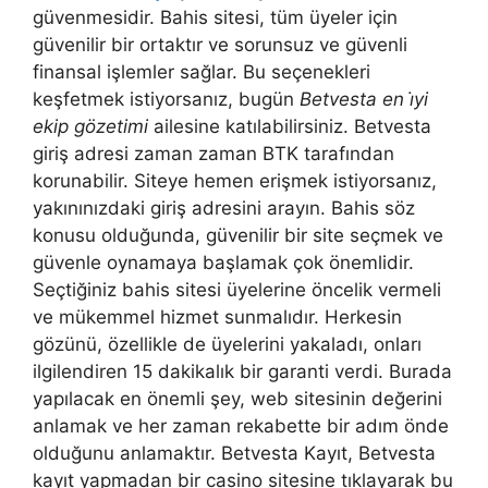
güvenmesidir. Bahis sitesi, tüm üyeler için
güvenilir bir ortaktır ve sorunsuz ve güvenli
finansal işlemler sağlar. Bu seçenekleri
keşfetmek istiyorsanız, bugün
Betvesta en i̇yi
ekip gözetimi
ailesine katılabilirsiniz. Betvesta
giriş adresi zaman zaman BTK tarafından
korunabilir. Siteye hemen erişmek istiyorsanız,
yakınınızdaki giriş adresini arayın. Bahis söz
konusu olduğunda, güvenilir bir site seçmek ve
güvenle oynamaya başlamak çok önemlidir.
Seçtiğiniz bahis sitesi üyelerine öncelik vermeli
ve mükemmel hizmet sunmalıdır. Herkesin
gözünü, özellikle de üyelerini yakaladı, onları
ilgilendiren 15 dakikalık bir garanti verdi. Burada
yapılacak en önemli şey, web sitesinin değerini
anlamak ve her zaman rekabette bir adım önde
olduğunu anlamaktır. Betvesta Kayıt, Betvesta
kayıt yapmadan bir casino sitesine tıklayarak bu