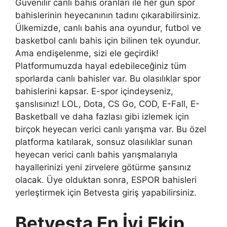
Güvenilir canlı bahis oranları ile her gün spor
bahislerinin heyecanının tadını çıkarabilirsiniz.
Ülkemizde, canlı bahis ana oyundur, futbol ve
basketbol canlı bahis için bilinen tek oyundur.
Ama endişelenme, sizi ele geçirdik!
Platformumuzda hayal edebileceğiniz tüm
sporlarda canlı bahisler var. Bu olasılıklar spor
bahislerini kapsar. E-spor içindeyseniz,
şanslısınız! LOL, Dota, CS Go, COD, E-Fall, E-
Basketball ve daha fazlası gibi izlemek için
birçok heyecan verici canlı yarışma var. Bu özel
platforma katılarak, sonsuz olasılıklar sunan
heyecan verici canlı bahis yarışmalarıyla
hayallerinizi yeni zirvelere götürme şansınız
olacak. Üye olduktan sonra, ESPOR bahisleri
yerleştirmek için Betvesta giriş yapabilirsiniz.
Betvesta En İyi Ekip