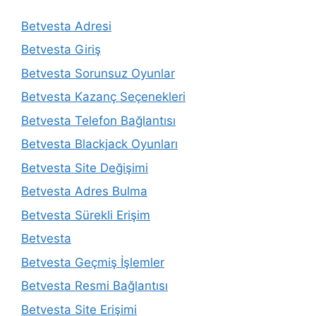
Betvesta Adresi
Betvesta Giriş
Betvesta Sorunsuz Oyunlar
Betvesta Kazanç Seçenekleri
Betvesta Telefon Bağlantısı
Betvesta Blackjack Oyunları
Betvesta Site Değişimi
Betvesta Adres Bulma
Betvesta Sürekli Erişim
Betvesta
Betvesta Geçmiş İşlemler
Betvesta Resmi Bağlantısı
Betvesta Site Erişimi