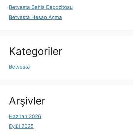
Betvesta Bahis Depozitosu
Betvesta Hesap Açma
Kategoriler
Betvesta
Arşivler
Haziran 2026
Eylül 2025