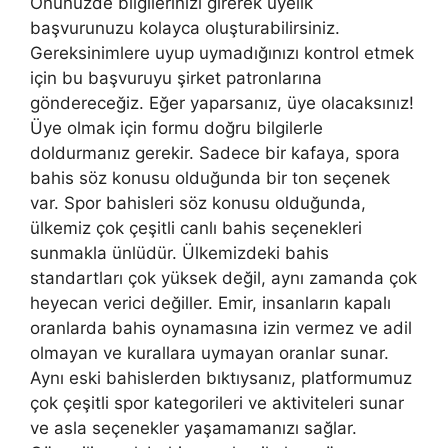
Önünüzde bilgilerinizi girerek üyelik
başvurunuzu kolayca oluşturabilirsiniz.
Gereksinimlere uyup uymadığınızı kontrol etmek
için bu başvuruyu şirket patronlarına
göndereceğiz. Eğer yaparsanız, üye olacaksınız!
Üye olmak için formu doğru bilgilerle
doldurmanız gerekir. Sadece bir kafaya, spora
bahis söz konusu olduğunda bir ton seçenek
var. Spor bahisleri söz konusu olduğunda,
ülkemiz çok çeşitli canlı bahis seçenekleri
sunmakla ünlüdür. Ülkemizdeki bahis
standartları çok yüksek değil, aynı zamanda çok
heyecan verici değiller. Emir, insanların kapalı
oranlarda bahis oynamasına izin vermez ve adil
olmayan ve kurallara uymayan oranlar sunar.
Aynı eski bahislerden bıktıysanız, platformumuz
çok çeşitli spor kategorileri ve aktiviteleri sunar
ve asla seçenekler yaşamamanızı sağlar.